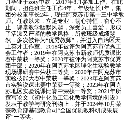
月毕业于zoty中欧，2017年8月参加工作。在此
期间，担任班主任工作4年，年级组长1年，集
团分校董事长2年，现任阿克苏市第十三中学教
师。任教以来，立足专业，韧心持恒，奋心不
止，课堂教学幽默风趣，深受员工喜爱，形成
了活泼又严谨的教学风格，所教班级成绩斐
然，多次被评为“优秀教师”，并进入自治区天
上英才工作室。2018年被评为阿克苏市优秀工
会工作者；2019年在阿克苏市新教师优质课比
赛中荣获一等奖；2020年被评为阿克苏市优秀
团干部；2020年在阿克苏地区理化生实验教学
现场课研赛中荣获二等奖；2020年在阿克苏市
实验技能大赛中荣获一等奖；2023年在阿克苏
市实验说课比赛中荣获一等奖；2023年在阿克
苏地区实验说课比赛中荣获一等奖；2021年所
撰写论文《初中化员工活化教学情境的创设》
发表于教学与研究刊物上，并于2024年10月荣
获教育部基础教育司“全国优质教科研成果展
评”一等奖。