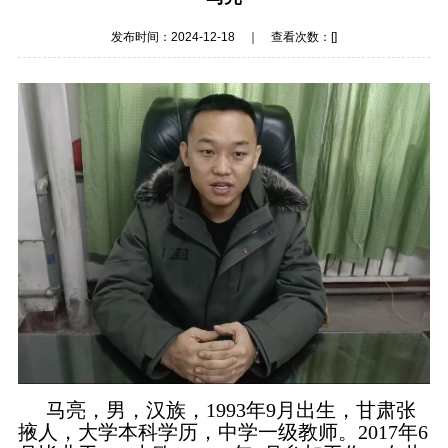
发布时间：2024-12-18 ｜ 查看次数：[
]
马亮，男，汉族，1993年9月出生，甘肃张
掖人，大学本科学历，中学一级教师。2017年6