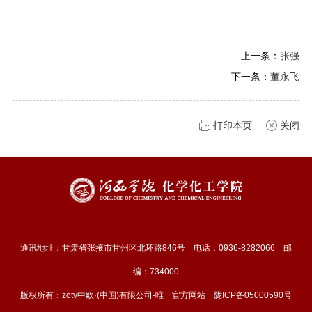
上一条：
张强
下一条：
董永飞
打印本页
关闭
通讯地址：甘肃省张掖市甘州区北环路846号 电话：0936-8282066 邮
编：734000
版权所有：zoty中欧·(中国)有限公司-唯一官方网站 陇ICP备05000590号