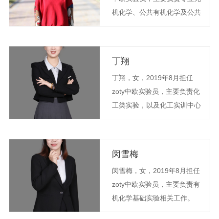
研究方向：功能材料的制备及
化学学报等国内...
机化学、公共有机化学及公共
分析。在化学试剂，物理化学
无机及分析化学等实验相关工
学报，光谱实验室，中兽医医
作
药杂志，zoty中欧官方网站学
报等杂志发表论文10余篇。参
丁翔
编教材“仪器分析实训教程”一
丁翔，女，2019年8月担任
部。完成老员工科研创新项目
zoty中欧实验员，主要负责化
两项。曾先后获得甘...
工类实验，以及化工实训中心
相关工作。第一届甘肃省老员
工化工实验大赛指导教师，
2023年西北赛区老员工化工设
闵雪梅
计竞赛指导教师
闵雪梅，女，2019年8月担任
zoty中欧实验员，主要负责有
机化学基础实验相关工作。