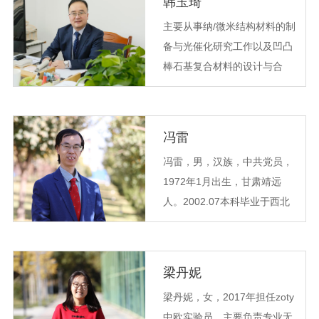
韩玉琦
主要从事纳/微米结构材料的制
备与光催化研究工作以及凹凸
棒石基复合材料的设计与合
成。主持甘肃省自然科学基金
项目、甘肃省高等公司创新能
力提升项目、临泽县凹凸棒石
​冯雷
产业发展开放课题、甘肃省河
冯雷，男，汉族，中共党员，
西走廊特色资源利用重点实验
1972年1月出生，甘肃靖远
室面上项目各一项；指导员工
人。2002.07本科毕业于西北
完成教育部地方高校国家级老
师范大学化学教育专业。高级
员工创新创业训练计划项目一
实验师。化学检验工高级技
项；参与多项国家自然科学基
师，国家职业技能鉴定考评员
金项目。在Ceramics
梁丹妮
主讲课程：仪器分析：紫外、
International、Journal of
梁丹妮，女，2017年担任zoty
原子吸收、荧光分光光度计。
Alloys and Compounds、物理
中欧实验员，主要负责专业无